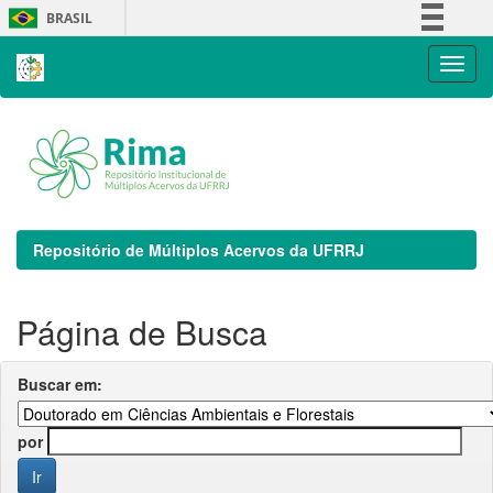
Skip
BRASIL
navigation
Simplifique!
Comunica BR
Participe
Acesso à informação
Legislação
Canais
Repositório de Múltiplos Acervos da UFRRJ
Página de Busca
Buscar em:
por