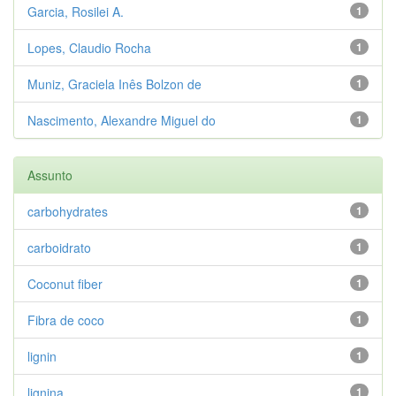
Garcia, Rosilei A.
1
Lopes, Claudio Rocha
1
Muniz, Graciela Inês Bolzon de
1
Nascimento, Alexandre Miguel do
1
Assunto
carbohydrates
1
carboidrato
1
Coconut fiber
1
Fibra de coco
1
lignin
1
lignina
1