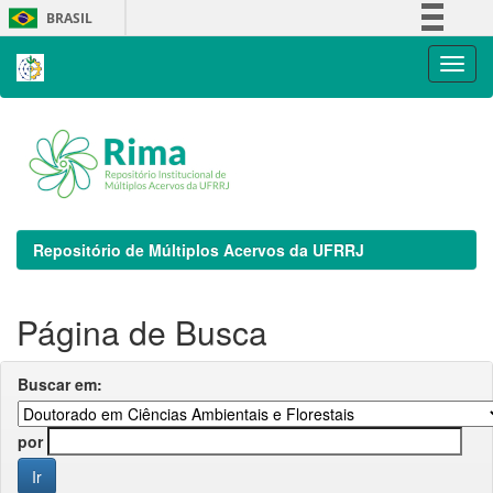
Skip
BRASIL
navigation
Simplifique!
Comunica BR
Participe
Acesso à informação
Legislação
Canais
Repositório de Múltiplos Acervos da UFRRJ
Página de Busca
Buscar em:
por