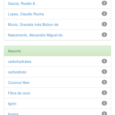
Garcia, Rosilei A.
1
Lopes, Claudio Rocha
1
Muniz, Graciela Inês Bolzon de
1
Nascimento, Alexandre Miguel do
1
Assunto
carbohydrates
1
carboidrato
1
Coconut fiber
1
Fibra de coco
1
lignin
1
lignina
1