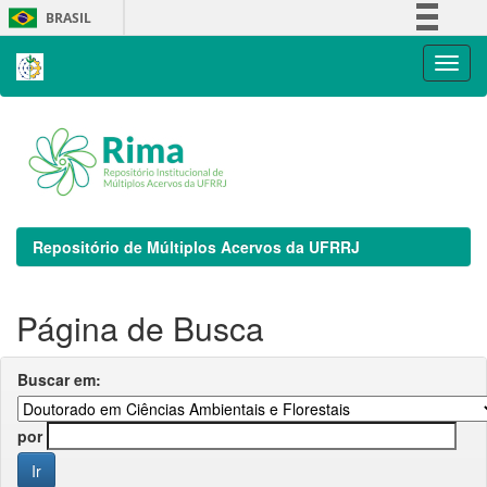
Skip
BRASIL
navigation
Simplifique!
Comunica BR
Participe
Acesso à informação
Legislação
Canais
Repositório de Múltiplos Acervos da UFRRJ
Página de Busca
Buscar em:
por