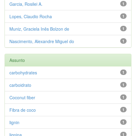
Garcia, Rosilei A.
1
Lopes, Claudio Rocha
1
Muniz, Graciela Inês Bolzon de
1
Nascimento, Alexandre Miguel do
1
Assunto
carbohydrates
1
carboidrato
1
Coconut fiber
1
Fibra de coco
1
lignin
1
lignina
1