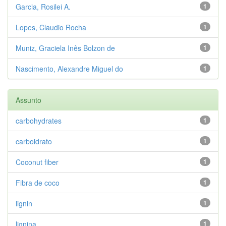
Garcia, Rosilei A.
1
Lopes, Claudio Rocha
1
Muniz, Graciela Inês Bolzon de
1
Nascimento, Alexandre Miguel do
1
Assunto
carbohydrates
1
carboidrato
1
Coconut fiber
1
Fibra de coco
1
lignin
1
lignina
1