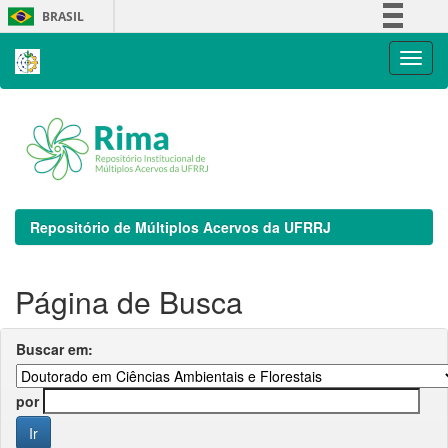
Skip
BRASIL
navigation
Simplifique!
Comunica BR
Participe
Acesso à informação
Legislação
Canais
Repositório de Múltiplos Acervos da UFRRJ
Página de Busca
Buscar em:
por