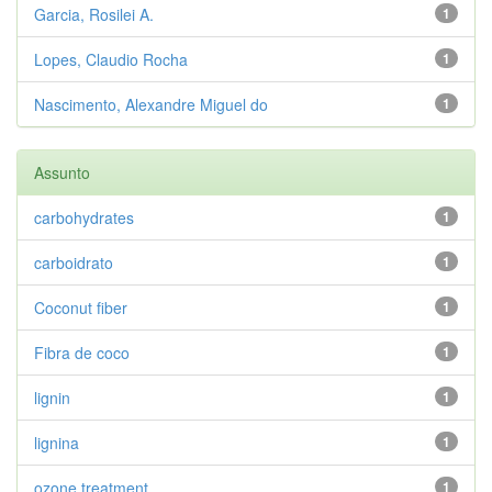
Garcia, Rosilei A.
1
Lopes, Claudio Rocha
1
Nascimento, Alexandre Miguel do
1
Assunto
carbohydrates
1
carboidrato
1
Coconut fiber
1
Fibra de coco
1
lignin
1
lignina
1
ozone treatment
1