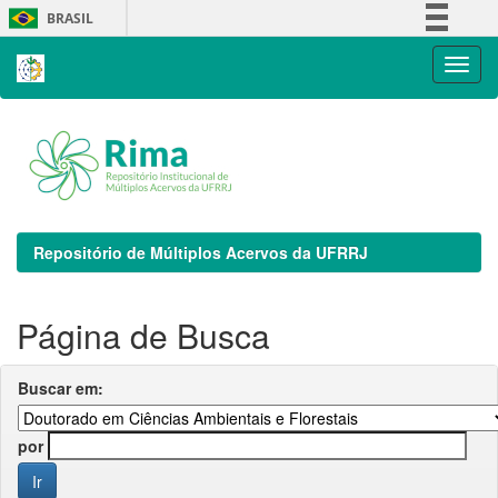
Skip
BRASIL
navigation
Simplifique!
Comunica BR
Participe
Acesso à informação
Legislação
Canais
Repositório de Múltiplos Acervos da UFRRJ
Página de Busca
Buscar em:
por