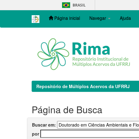
Skip
BRASIL
navigation
Página inicial
Navegar
Ajuda
Repositório de Múltiplos Acervos da UFRRJ
Página de Busca
Buscar em:
por