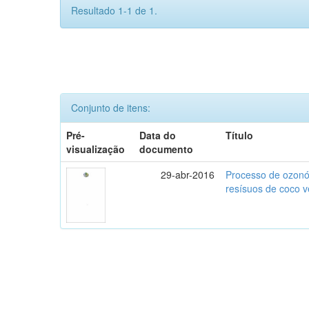
Resultado 1-1 de 1.
Conjunto de itens:
Pré-
Data do
Título
visualização
documento
29-abr-2016
Processo de ozonól
resísuos de coco 