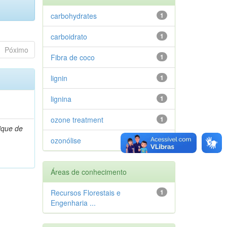
carbohydrates
1
carboidrato
1
Póximo
Fibra de coco
1
lignin
1
lignina
1
ozone treatment
1
ique de
ozonólise
1
Áreas de conhecimento
Recursos Florestais e
1
Engenharia ...