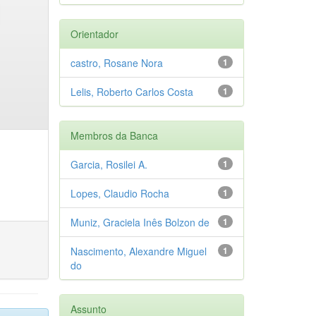
Orientador
castro, Rosane Nora
1
Lelis, Roberto Carlos Costa
1
Membros da Banca
Garcia, Rosilei A.
1
Lopes, Claudio Rocha
1
Muniz, Graciela Inês Bolzon de
1
Nascimento, Alexandre Miguel
1
do
Assunto