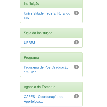
Instituição
Universidade Federal Rural do
1
Rio...
Sigla da Instituição
UFRRJ
1
Programa
Programa de Pós-Graduação
1
em Ciên...
Agência de Fomento
CAPES - Coordenação de
1
Aperfeiçoa...