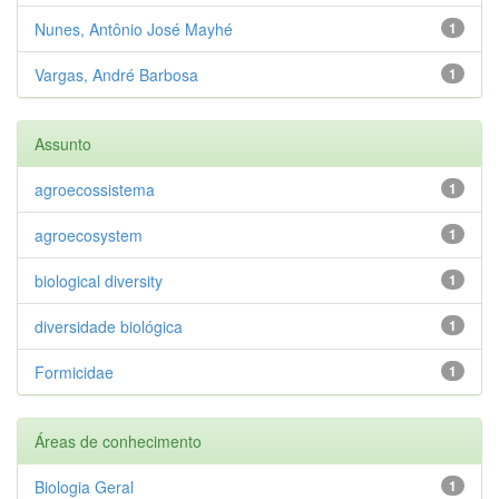
Nunes, Antônio José Mayhé
1
Vargas, André Barbosa
1
Assunto
agroecossistema
1
agroecosystem
1
biological diversity
1
diversidade biológica
1
Formicidae
1
Áreas de conhecimento
Biologia Geral
1