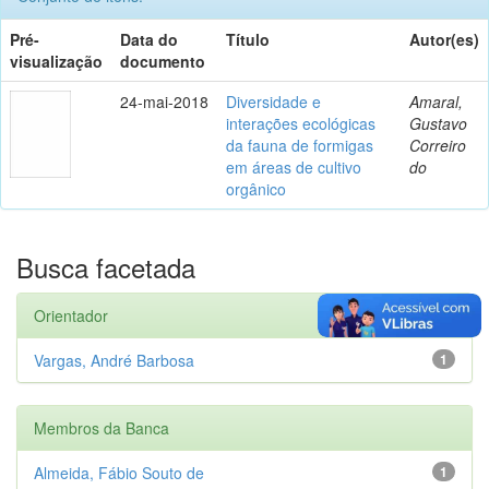
Pré-
Data do
Título
Autor(es)
visualização
documento
24-mai-2018
Diversidade e
Amaral,
interações ecológicas
Gustavo
da fauna de formigas
Correiro
em áreas de cultivo
do
orgânico
Busca facetada
Orientador
Vargas, André Barbosa
1
Membros da Banca
Almeida, Fábio Souto de
1