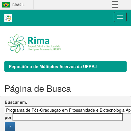
Skip
BRASIL
navigation
Simplifique!
Comunica BR
Participe
Acesso à informação
Legislação
Canais
Repositório de Múltiplos Acervos da UFRRJ
Página de Busca
Buscar em:
por