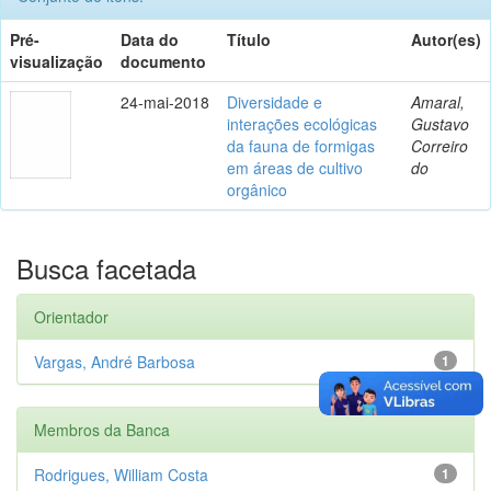
Pré-
Data do
Título
Autor(es)
visualização
documento
24-mai-2018
Diversidade e
Amaral,
interações ecológicas
Gustavo
da fauna de formigas
Correiro
em áreas de cultivo
do
orgânico
Busca facetada
Orientador
Vargas, André Barbosa
1
Membros da Banca
Rodrigues, William Costa
1