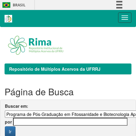
Skip
BRASIL
navigation
Simplifique!
Comunica BR
Participe
Acesso à informação
Legislação
Canais
Repositório de Múltiplos Acervos da UFRRJ
Página de Busca
Buscar em:
por