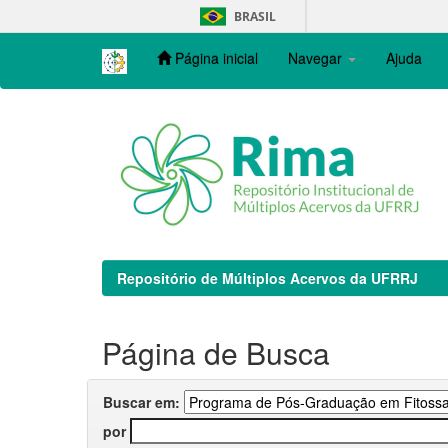
Skip
BRASIL
navigation
Página inicial
Navegar
Ajuda
Repositório de Múltiplos Acervos da UFRRJ
Página de Busca
Buscar em:
por