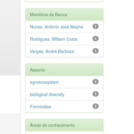
Membros da Banca
Nunes, Antônio José Mayhé
1
Rodrigues, William Costa
1
Vargas, André Barbosa
1
Assunto
agroecosystem
1
biological diversity
1
Formicidae
1
Áreas de conhecimento