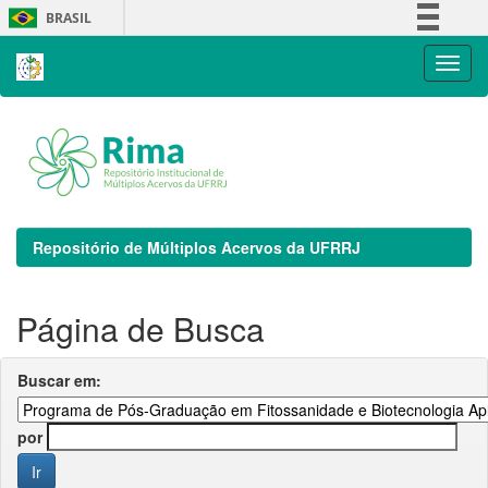
Skip
BRASIL
navigation
Simplifique!
Comunica BR
Participe
Acesso à informação
Legislação
Canais
Repositório de Múltiplos Acervos da UFRRJ
Página de Busca
Buscar em:
por