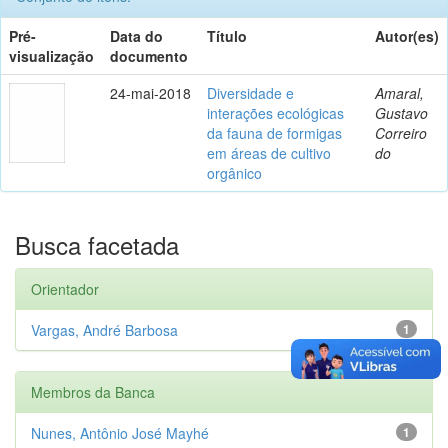
Pré-
Data do
Título
Autor(es)
visualização
documento
24-mai-2018
Diversidade e
Amaral,
interações ecológicas
Gustavo
da fauna de formigas
Correiro
em áreas de cultivo
do
orgânico
Busca facetada
Orientador
Vargas, André Barbosa
1
Membros da Banca
Nunes, Antônio José Mayhé
1