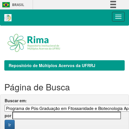
Skip
BRASIL
navigation
Simplifique!
Comunica BR
Participe
Acesso à informação
Legislação
Canais
Repositório de Múltiplos Acervos da UFRRJ
Página de Busca
Buscar em:
por