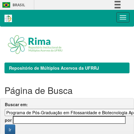
Skip
BRASIL
navigation
Simplifique!
Comunica BR
Participe
Acesso à informação
Legislação
Canais
Repositório de Múltiplos Acervos da UFRRJ
Página de Busca
Buscar em:
por