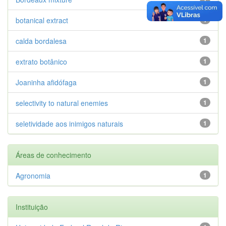
botanical extract
1
calda bordalesa
1
extrato botânico
1
Joaninha afidófaga
1
selectivity to natural enemies
1
seletividade aos inimigos naturais
1
Áreas de conhecimento
Agronomia
1
Instituição