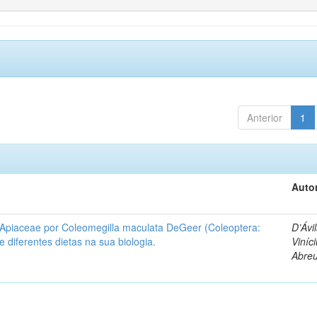
Anterior
1
Autor
 Apiaceae por Coleomegilla maculata DeGeer (Coleoptera:
D’Ávil
de diferentes dietas na sua biologia.
Viníc
Abre