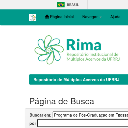
Skip
BRASIL
navigation
Página inicial
Navegar
Ajuda
Repositório de Múltiplos Acervos da UFRRJ
Página de Busca
Buscar em:
por