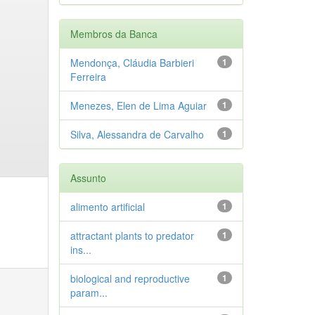
Membros da Banca
Mendonça, Cláudia Barbieri
1
Ferreira
Menezes, Elen de Lima Aguiar
1
Silva, Alessandra de Carvalho
1
Assunto
alimento artificial
1
attractant plants to predator
1
ins...
biological and reproductive
1
param...