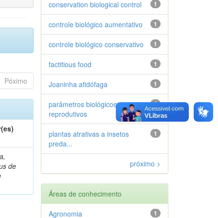
conservation biological control
1
controle biológico aumentativo
1
controle biológico conservativo
1
factitious food
1
Póximo
Joaninha afidófaga
1
parâmetros biológicos e
1
reprodutivos
(es)
plantas atrativas a insetos
1
preda...
a,
próximo >
ius de
u
Áreas de conhecimento
Agronomia
1