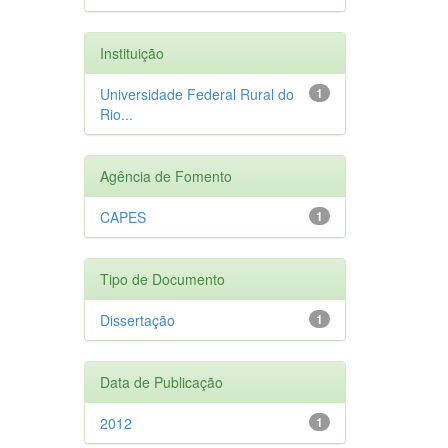
Instituição
Universidade Federal Rural do
1
Rio...
Agência de Fomento
CAPES
1
Tipo de Documento
Dissertação
1
Data de Publicação
2012
1