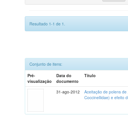
Resultado 1-1 de 1.
Conjunto de itens:
Pré-
Data do
Título
visualização
documento
31-ago-2012
Aceitação de polens de
Coccinellidae) e efeito 