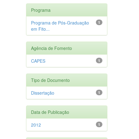
Programa
Programa de Pós-Graduação
1
em Fito...
Agência de Fomento
CAPES
1
Tipo de Documento
Dissertação
1
Data de Publicação
2012
1