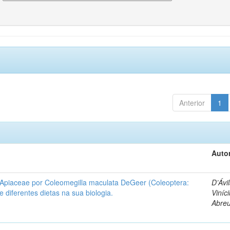
Anterior
1
Autor
 Apiaceae por Coleomegilla maculata DeGeer (Coleoptera:
D’Ávil
de diferentes dietas na sua biologia.
Viníc
Abre