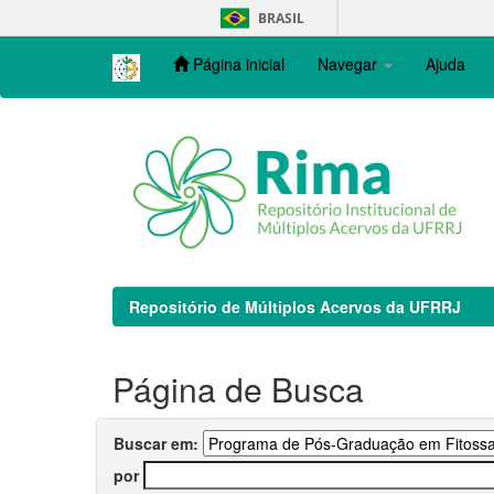
Skip
BRASIL
navigation
Página inicial
Navegar
Ajuda
Repositório de Múltiplos Acervos da UFRRJ
Página de Busca
Buscar em:
por