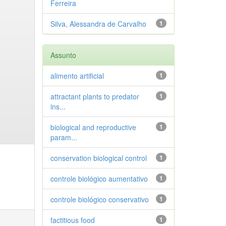
Ferreira
Silva, Alessandra de Carvalho
1
Assunto
alimento artificial
1
attractant plants to predator
1
ins...
biological and reproductive
1
param...
conservation biological control
1
controle biológico aumentativo
1
controle biológico conservativo
1
factitious food
1