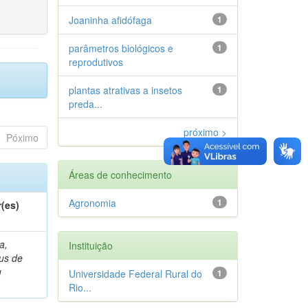
Joaninha afidófaga
1
parâmetros biológicos e
1
reprodutivos
plantas atrativas a insetos
1
preda...
próximo >
Póximo
Áreas de conhecimento
Agronomia
1
(es)
a,
Instituição
ius de
u
Universidade Federal Rural do
1
Rio...