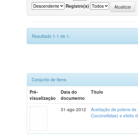
Registro(s)
Resultado 1-1 de 1.
Conjunto de itens:
Pré-
Data do
Título
visualização
documento
31-ago-2012
Aceitação de polens de
Coccinellidae) e efeito 