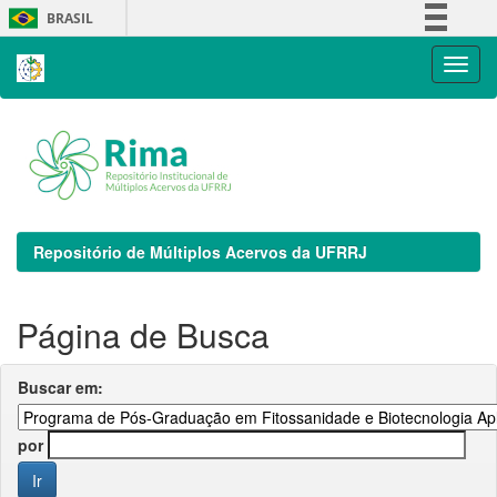
Skip
BRASIL
navigation
Simplifique!
Comunica BR
Participe
Acesso à informação
Legislação
Canais
Repositório de Múltiplos Acervos da UFRRJ
Página de Busca
Buscar em:
por