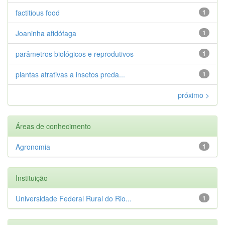
factitious food
1
Joaninha afidófaga
1
parâmetros biológicos e reprodutivos
1
plantas atrativas a insetos preda...
1
próximo >
Áreas de conhecimento
Agronomia
1
Instituição
Universidade Federal Rural do Rio...
1