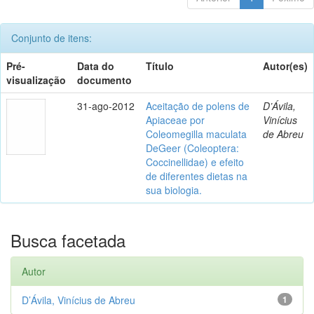
Conjunto de itens:
Pré-
Data do
Título
Autor(es)
visualização
documento
31-ago-2012
Aceitação de polens de
D’Ávila,
Apiaceae por
Vinícius
Coleomegilla maculata
de Abreu
DeGeer (Coleoptera:
Coccinellidae) e efeito
de diferentes dietas na
sua biologia.
Busca facetada
Autor
D’Ávila, Vinícius de Abreu
1