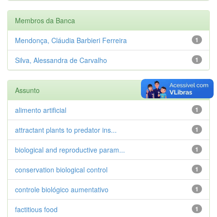
Membros da Banca
Mendonça, Cláudia Barbieri Ferreira
1
Silva, Alessandra de Carvalho
1
Assunto
alimento artificial
1
attractant plants to predator ins...
1
biological and reproductive param...
1
conservation biological control
1
controle biológico aumentativo
1
factitious food
1