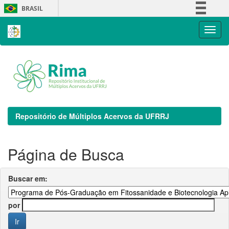
Skip
BRASIL
navigation
Simplifique!
Comunica BR
Participe
Acesso à informação
Legislação
Canais
Repositório de Múltiplos Acervos da UFRRJ
Página de Busca
Buscar em:
por