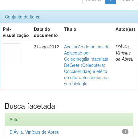
Conjunto de itens:
Pré-
Data do
Título
Autor(es)
visualização
documento
31-ago-2012
Aceitação de polens de
D’Ávila,
Apiaceae por
Vinícius
Coleomegilla maculata
de Abreu
DeGeer (Coleoptera:
Coccinellidae) e efeito
de diferentes dietas na
sua biologia.
Busca facetada
Autor
D’Ávila, Vinícius de Abreu
1