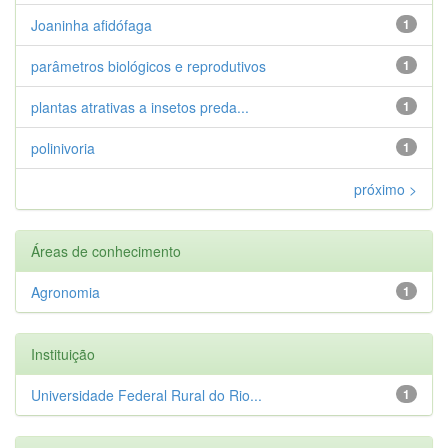
Joaninha afidófaga
1
parâmetros biológicos e reprodutivos
1
plantas atrativas a insetos preda...
1
polinivoria
1
próximo >
Áreas de conhecimento
Agronomia
1
Instituição
Universidade Federal Rural do Rio...
1