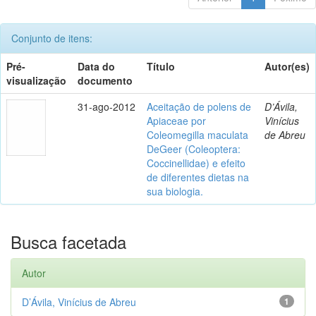
Conjunto de itens:
Pré-
Data do
Título
Autor(es)
visualização
documento
31-ago-2012
Aceitação de polens de
D’Ávila,
Apiaceae por
Vinícius
Coleomegilla maculata
de Abreu
DeGeer (Coleoptera:
Coccinellidae) e efeito
de diferentes dietas na
sua biologia.
Busca facetada
Autor
D’Ávila, Vinícius de Abreu
1