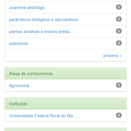
Joaninha afidófaga
1
parâmetros biológicos e reprodutivos
1
plantas atrativas a insetos preda...
1
polinivoria
1
próximo >
Áreas de conhecimento
Agronomia
1
Instituição
Universidade Federal Rural do Rio...
1