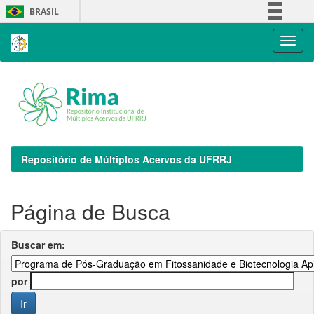
Skip
BRASIL
navigation
Simplifique!
Comunica BR
Participe
Acesso à informação
Legislação
Canais
Repositório de Múltiplos Acervos da UFRRJ
Página de Busca
Buscar em:
por