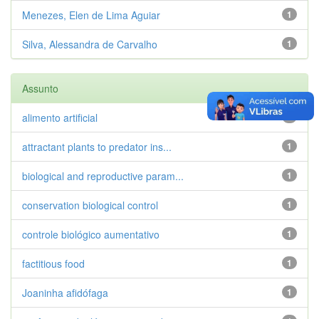
Menezes, Elen de Lima Aguiar
1
Silva, Alessandra de Carvalho
1
Assunto
alimento artificial
1
attractant plants to predator ins...
1
biological and reproductive param...
1
conservation biological control
1
controle biológico aumentativo
1
factitious food
1
Joaninha afidófaga
1