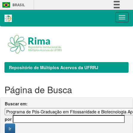
Skip
BRASIL
navigation
Simplifique!
Comunica BR
Participe
Acesso à informação
Legislação
Canais
Repositório de Múltiplos Acervos da UFRRJ
Página de Busca
Buscar em:
por