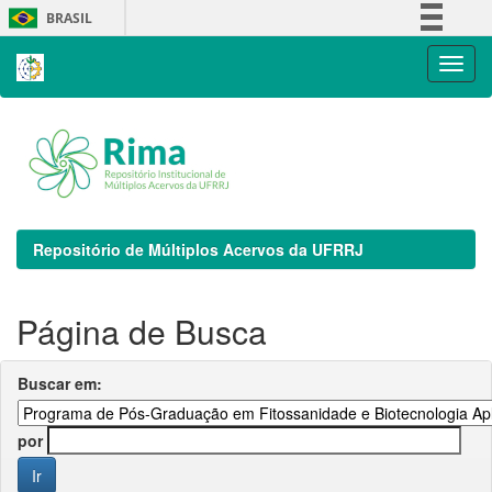
Skip
BRASIL
navigation
Simplifique!
Comunica BR
Participe
Acesso à informação
Legislação
Canais
Repositório de Múltiplos Acervos da UFRRJ
Página de Busca
Buscar em:
por