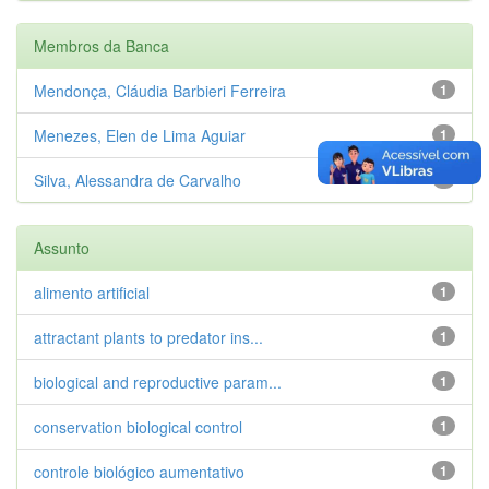
Membros da Banca
Mendonça, Cláudia Barbieri Ferreira
1
Menezes, Elen de Lima Aguiar
1
Silva, Alessandra de Carvalho
1
Assunto
alimento artificial
1
attractant plants to predator ins...
1
biological and reproductive param...
1
conservation biological control
1
controle biológico aumentativo
1