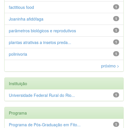
factitious food
1
Joaninha afidófaga
1
parâmetros biológicos e reprodutivos
1
plantas atrativas a insetos preda...
1
polinivoria
1
próximo >
Instituição
Universidade Federal Rural do Rio...
1
Programa
Programa de Pós-Graduação em Fito...
1