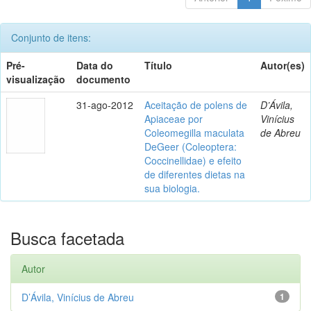
Conjunto de itens:
Pré-
Data do
Título
Autor(es)
visualização
documento
31-ago-2012
Aceitação de polens de
D’Ávila,
Apiaceae por
Vinícius
Coleomegilla maculata
de Abreu
DeGeer (Coleoptera:
Coccinellidae) e efeito
de diferentes dietas na
sua biologia.
Busca facetada
Autor
D’Ávila, Vinícius de Abreu
1