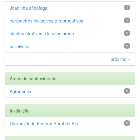
Joaninha afidófaga
1
parâmetros biológicos e reprodutivos
1
plantas atrativas a insetos preda...
1
polinivoria
1
próximo >
Áreas de conhecimento
Agronomia
1
Instituição
Universidade Federal Rural do Rio...
1