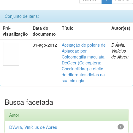
Conjunto de itens:
Pré-
Data do
Título
Autor(es)
visualização
documento
31-ago-2012
Aceitação de polens de
D’Ávila,
Apiaceae por
Vinícius
Coleomegilla maculata
de Abreu
DeGeer (Coleoptera:
Coccinellidae) e efeito
de diferentes dietas na
sua biologia.
Busca facetada
Autor
D’Ávila, Vinícius de Abreu
1