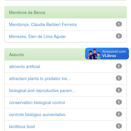
Membros da Banca
Mendonça, Cláudia Barbieri Ferreira
1
Menezes, Elen de Lima Aguiar
1
Assunto
alimento artificial
1
attractant plants to predator ins...
1
biological and reproductive param...
1
conservation biological control
1
controle biológico aumentativo
1
factitious food
1