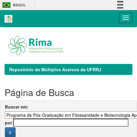
Skip
BRASIL
navigation
Simplifique!
Comunica BR
Participe
Acesso à informação
Legislação
Canais
Repositório de Múltiplos Acervos da UFRRJ
Página de Busca
Buscar em:
por