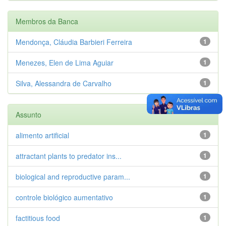
Membros da Banca
Mendonça, Cláudia Barbieri Ferreira
1
Menezes, Elen de Lima Aguiar
1
Silva, Alessandra de Carvalho
1
Assunto
alimento artificial
1
attractant plants to predator ins...
1
biological and reproductive param...
1
controle biológico aumentativo
1
factitious food
1