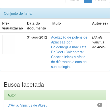
Conjunto de itens:
Pré-
Data do
Título
Autor(es)
visualização
documento
31-ago-2012
Aceitação de polens de
D’Ávila,
Apiaceae por
Vinícius
Coleomegilla maculata
de Abreu
DeGeer (Coleoptera:
Coccinellidae) e efeito
de diferentes dietas na
sua biologia.
Busca facetada
Autor
D’Ávila, Vinícius de Abreu
1