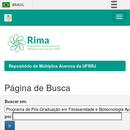
Skip
BRASIL
navigation
Simplifique!
Comunica BR
Participe
Acesso à informação
Legislação
Canais
Repositório de Múltiplos Acervos da UFRRJ
Página de Busca
Buscar em:
por