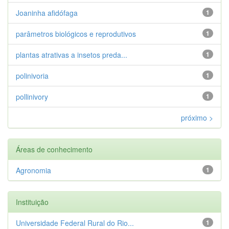
Joaninha afidófaga
1
parâmetros biológicos e reprodutivos
1
plantas atrativas a insetos preda...
1
polinivoria
1
pollinivory
1
próximo >
Áreas de conhecimento
Agronomia
1
Instituição
Universidade Federal Rural do Rio...
1