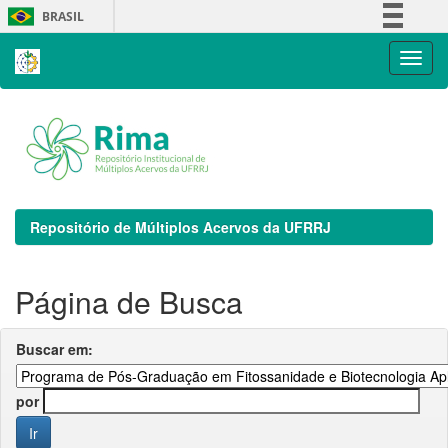
Skip
BRASIL
navigation
Simplifique!
Comunica BR
Participe
Acesso à informação
Legislação
Canais
Repositório de Múltiplos Acervos da UFRRJ
Página de Busca
Buscar em:
por