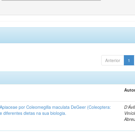
Anterior
1
Autor
 Apiaceae por Coleomegilla maculata DeGeer (Coleoptera:
D’Ávil
de diferentes dietas na sua biologia.
Viníc
Abre