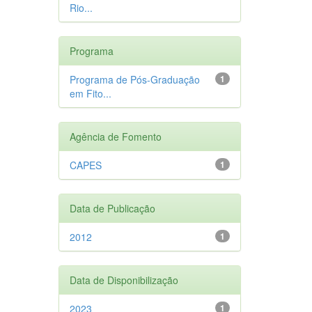
Rio...
Programa
Programa de Pós-Graduação
1
em Fito...
Agência de Fomento
CAPES
1
Data de Publicação
2012
1
Data de Disponibilização
2023
1