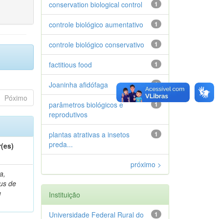
conservation biological control
1
controle biológico aumentativo
1
controle biológico conservativo
1
factitious food
1
Joaninha afidófaga
1
Póximo
parâmetros biológicos e
1
reprodutivos
plantas atrativas a insetos
1
preda...
(es)
próximo >
a,
ius de
u
Instituição
Universidade Federal Rural do
1