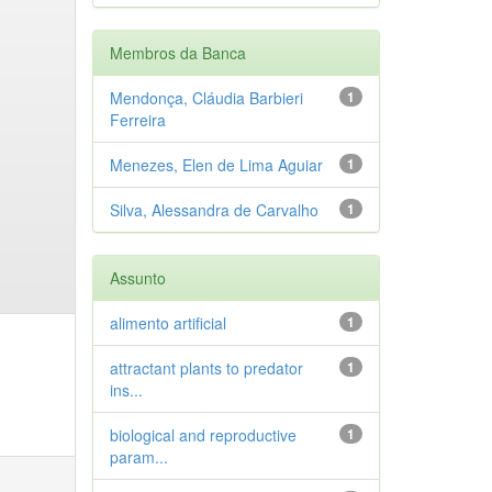
Membros da Banca
Mendonça, Cláudia Barbieri
1
Ferreira
Menezes, Elen de Lima Aguiar
1
Silva, Alessandra de Carvalho
1
Assunto
alimento artificial
1
attractant plants to predator
1
ins...
biological and reproductive
1
param...