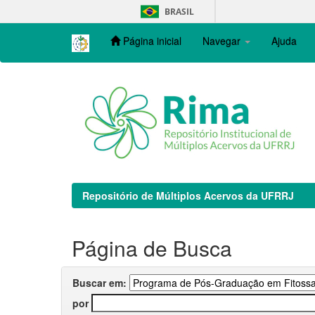
Skip
BRASIL
navigation
Página inicial
Navegar
Ajuda
Repositório de Múltiplos Acervos da UFRRJ
Página de Busca
Buscar em:
por