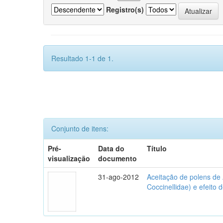
Registro(s)
Resultado 1-1 de 1.
Conjunto de itens:
Pré-
Data do
Título
visualização
documento
31-ago-2012
Aceitação de polens de
Coccinellidae) e efeito 