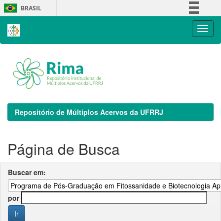
Skip
BRASIL
navigation
Simplifique!
Comunica BR
Participe
Acesso à informação
Legislação
Canais
Repositório de Múltiplos Acervos da UFRRJ
Página de Busca
Buscar em:
por