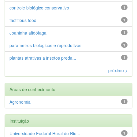
controle biológico conservativo
1
factitious food
1
Joaninha afidófaga
1
parâmetros biológicos e reprodutivos
1
plantas atrativas a insetos preda...
1
próximo >
Áreas de conhecimento
Agronomia
1
Instituição
Universidade Federal Rural do Rio...
1