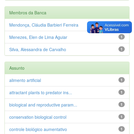
Membros da Banca
Mendonça, Cláudia Barbieri Ferreira
1
Menezes, Elen de Lima Aguiar
1
Silva, Alessandra de Carvalho
1
Assunto
alimento artificial
1
attractant plants to predator ins...
1
biological and reproductive param...
1
conservation biological control
1
controle biológico aumentativo
1