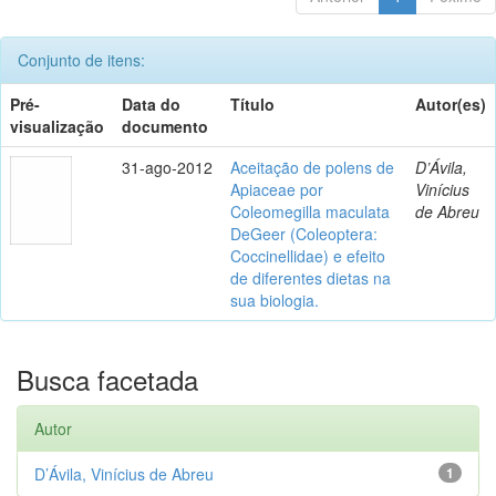
Conjunto de itens:
Pré-
Data do
Título
Autor(es)
visualização
documento
31-ago-2012
Aceitação de polens de
D’Ávila,
Apiaceae por
Vinícius
Coleomegilla maculata
de Abreu
DeGeer (Coleoptera:
Coccinellidae) e efeito
de diferentes dietas na
sua biologia.
Busca facetada
Autor
D’Ávila, Vinícius de Abreu
1