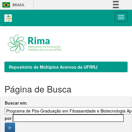
Skip
BRASIL
navigation
Simplifique!
Comunica BR
Participe
Acesso à informação
Legislação
Canais
Repositório de Múltiplos Acervos da UFRRJ
Página de Busca
Buscar em:
por