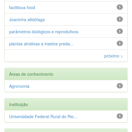
factitious food
1
Joaninha afidófaga
1
parâmetros biológicos e reprodutivos
1
plantas atrativas a insetos preda...
1
próximo >
Áreas de conhecimento
Agronomia
1
Instituição
Universidade Federal Rural do Rio...
1