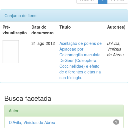
Conjunto de itens:
Pré-
Data do
Título
Autor(es)
visualização
documento
31-ago-2012
Aceitação de polens de
D’Ávila,
Apiaceae por
Vinícius
Coleomegilla maculata
de Abreu
DeGeer (Coleoptera:
Coccinellidae) e efeito
de diferentes dietas na
sua biologia.
Busca facetada
Autor
D’Ávila, Vinícius de Abreu
1