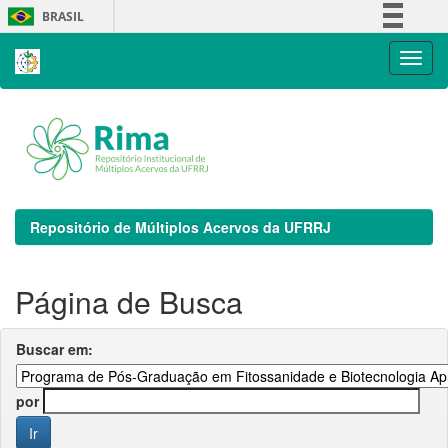
Skip
BRASIL
navigation
Simplifique!
Comunica BR
Participe
Acesso à informação
Legislação
Canais
Repositório de Múltiplos Acervos da UFRRJ
Página de Busca
Buscar em:
por