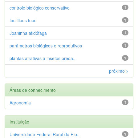
controle biológico conservativo
1
factitious food
1
Joaninha afidófaga
1
parâmetros biológicos e reprodutivos
1
plantas atrativas a insetos preda...
1
próximo >
Áreas de conhecimento
Agronomia
1
Instituição
Universidade Federal Rural do Rio...
1