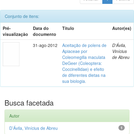
Conjunto de itens:
Pré-
Data do
Título
Autor(es)
visualização
documento
31-ago-2012
Aceitação de polens de
D’Ávila,
Apiaceae por
Vinícius
Coleomegilla maculata
de Abreu
DeGeer (Coleoptera:
Coccinellidae) e efeito
de diferentes dietas na
sua biologia.
Busca facetada
Autor
D’Ávila, Vinícius de Abreu
1