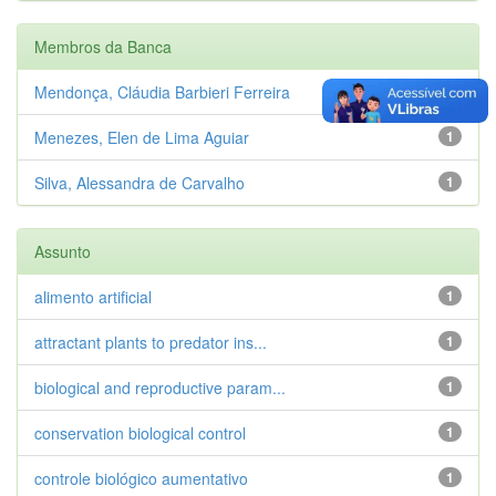
Membros da Banca
Mendonça, Cláudia Barbieri Ferreira
1
Menezes, Elen de Lima Aguiar
1
Silva, Alessandra de Carvalho
1
Assunto
alimento artificial
1
attractant plants to predator ins...
1
biological and reproductive param...
1
conservation biological control
1
controle biológico aumentativo
1