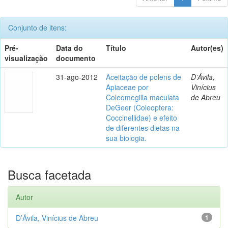
Conjunto de itens:
Pré-
Data do
Título
Autor(es)
visualização
documento
31-ago-2012
Aceitação de polens de
D’Ávila,
Apiaceae por
Vinícius
Coleomegilla maculata
de Abreu
DeGeer (Coleoptera:
Coccinellidae) e efeito
de diferentes dietas na
sua biologia.
Busca facetada
Autor
D’Ávila, Vinícius de Abreu
1