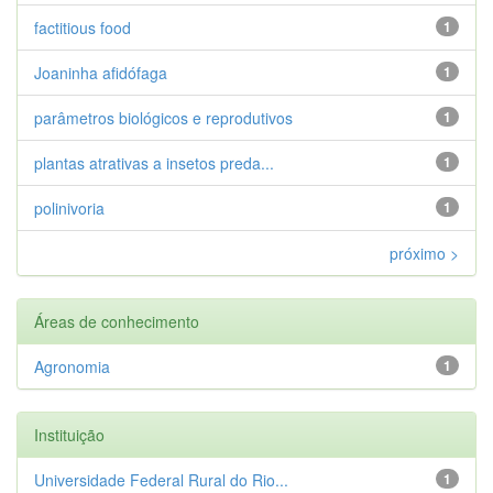
factitious food
1
Joaninha afidófaga
1
parâmetros biológicos e reprodutivos
1
plantas atrativas a insetos preda...
1
polinivoria
1
próximo >
Áreas de conhecimento
Agronomia
1
Instituição
Universidade Federal Rural do Rio...
1