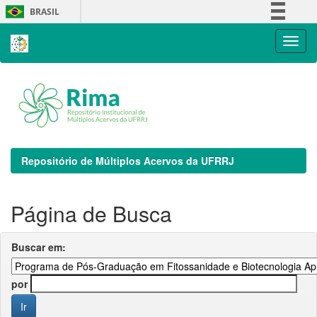
Skip
BRASIL
navigation
Simplifique!
Comunica BR
Participe
Acesso à informação
Legislação
Canais
Repositório de Múltiplos Acervos da UFRRJ
Página de Busca
Buscar em:
por