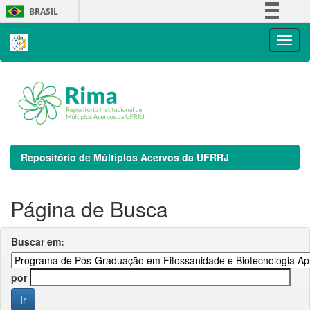
Skip
BRASIL
navigation
Simplifique!
Comunica BR
Participe
Acesso à informação
Legislação
Canais
Repositório de Múltiplos Acervos da UFRRJ
Página de Busca
Buscar em:
por