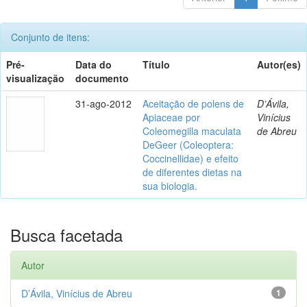
Conjunto de itens:
Pré-
Data do
Título
Autor(es)
visualização
documento
31-ago-2012
Aceitação de polens de
D’Ávila,
Apiaceae por
Vinícius
Coleomegilla maculata
de Abreu
DeGeer (Coleoptera:
Coccinellidae) e efeito
de diferentes dietas na
sua biologia.
Busca facetada
Autor
D’Ávila, Vinícius de Abreu
1