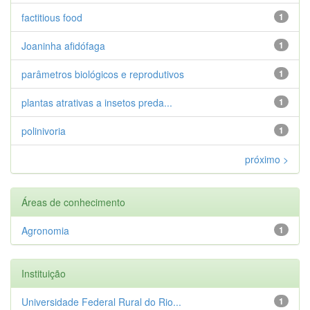
factitious food
1
Joaninha afidófaga
1
parâmetros biológicos e reprodutivos
1
plantas atrativas a insetos preda...
1
polinivoria
1
próximo >
Áreas de conhecimento
Agronomia
1
Instituição
Universidade Federal Rural do Rio...
1