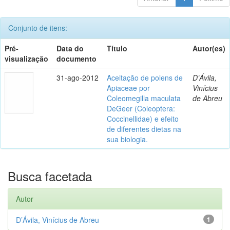
Conjunto de itens:
Pré-
Data do
Título
Autor(es)
visualização
documento
31-ago-2012
Aceitação de polens de
D’Ávila,
Apiaceae por
Vinícius
Coleomegilla maculata
de Abreu
DeGeer (Coleoptera:
Coccinellidae) e efeito
de diferentes dietas na
sua biologia.
Busca facetada
Autor
D’Ávila, Vinícius de Abreu
1