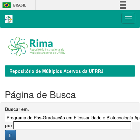
Skip
BRASIL
navigation
Simplifique!
Comunica BR
Participe
Acesso à informação
Legislação
Canais
Repositório de Múltiplos Acervos da UFRRJ
Página de Busca
Buscar em:
por