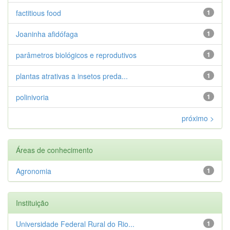
factitious food
1
Joaninha afidófaga
1
parâmetros biológicos e reprodutivos
1
plantas atrativas a insetos preda...
1
polinivoria
1
próximo >
Áreas de conhecimento
Agronomia
1
Instituição
Universidade Federal Rural do Rio...
1