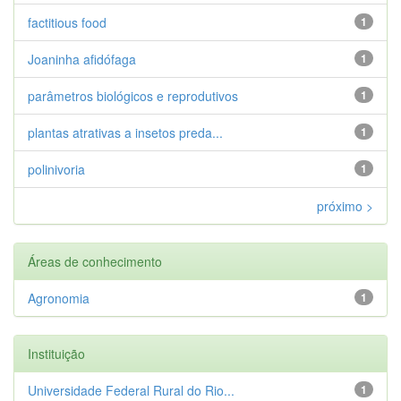
factitious food
1
Joaninha afidófaga
1
parâmetros biológicos e reprodutivos
1
plantas atrativas a insetos preda...
1
polinivoria
1
próximo >
Áreas de conhecimento
Agronomia
1
Instituição
Universidade Federal Rural do Rio...
1