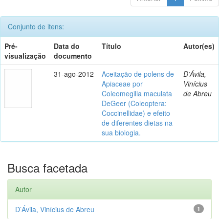
Conjunto de itens:
Pré-
Data do
Título
Autor(es)
visualização
documento
31-ago-2012
Aceitação de polens de
D’Ávila,
Apiaceae por
Vinícius
Coleomegilla maculata
de Abreu
DeGeer (Coleoptera:
Coccinellidae) e efeito
de diferentes dietas na
sua biologia.
Busca facetada
Autor
D’Ávila, Vinícius de Abreu
1