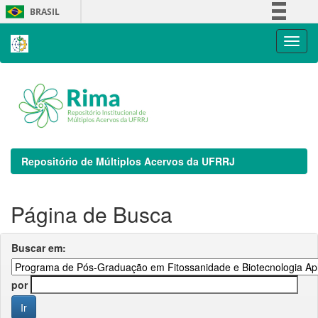
Skip
BRASIL
navigation
Simplifique!
Comunica BR
Participe
Acesso à informação
Legislação
Canais
Repositório de Múltiplos Acervos da UFRRJ
Página de Busca
Buscar em:
por