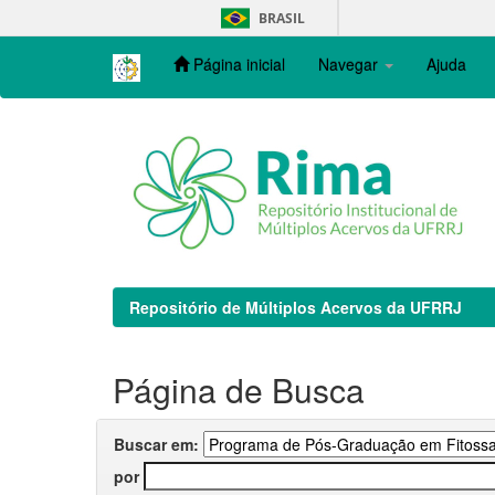
Skip
BRASIL
navigation
Página inicial
Navegar
Ajuda
Repositório de Múltiplos Acervos da UFRRJ
Página de Busca
Buscar em:
por