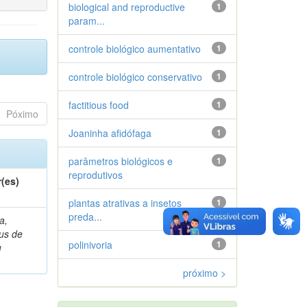
biological and reproductive
1
param...
controle biológico aumentativo
1
controle biológico conservativo
1
factitious food
1
Póximo
Joaninha afidófaga
1
parâmetros biológicos e
1
reprodutivos
(es)
plantas atrativas a insetos
1
preda...
a,
ius de
polinivoria
1
u
próximo >