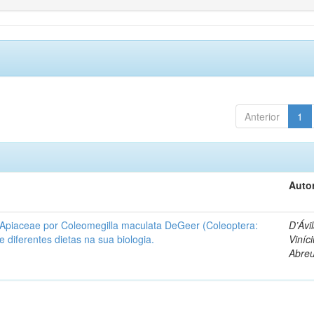
Anterior
1
Autor
 Apiaceae por Coleomegilla maculata DeGeer (Coleoptera:
D’Ávil
de diferentes dietas na sua biologia.
Viníc
Abre