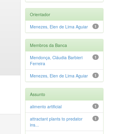
Orientador
Menezes, Elen de Lima Aguiar
1
Membros da Banca
Mendonça, Cláudia Barbieri
1
Ferreira
Menezes, Elen de Lima Aguiar
1
Assunto
alimento artificial
1
attractant plants to predator
1
ins...