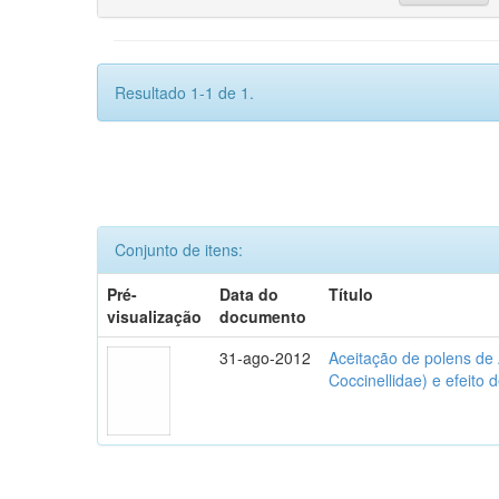
Resultado 1-1 de 1.
Conjunto de itens:
Pré-
Data do
Título
visualização
documento
31-ago-2012
Aceitação de polens de
Coccinellidae) e efeito 