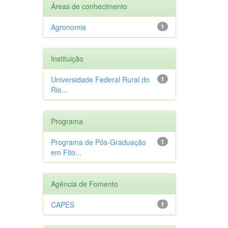
Áreas de conhecimento
Agronomia
1
Instituição
Universidade Federal Rural do
1
Rio...
Programa
Programa de Pós-Graduação
1
em Fito...
Agência de Fomento
CAPES
1