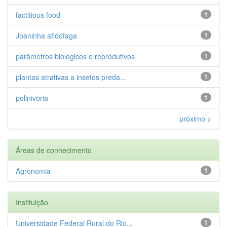
factitious food
1
Joaninha afidófaga
1
parâmetros biológicos e reprodutivos
1
plantas atrativas a insetos preda...
1
polinivoria
1
próximo >
Áreas de conhecimento
Agronomia
1
Instituição
Universidade Federal Rural do Rio...
1