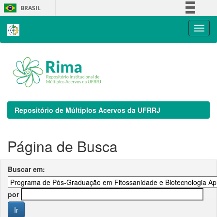
Skip
BRASIL
navigation
Simplifique!
Comunica BR
Participe
Acesso à informação
Legislação
Canais
Repositório de Múltiplos Acervos da UFRRJ
Página de Busca
Buscar em:
por