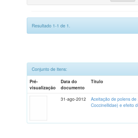
Resultado 1-1 de 1.
Conjunto de itens:
Pré-
Data do
Título
visualização
documento
31-ago-2012
Aceitação de polens de
Coccinellidae) e efeito 