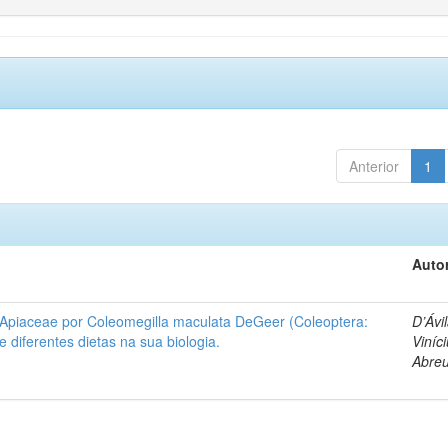
Anterior
1
Autor
 Apiaceae por Coleomegilla maculata DeGeer (Coleoptera:
D’Ávil
de diferentes dietas na sua biologia.
Viníc
Abre