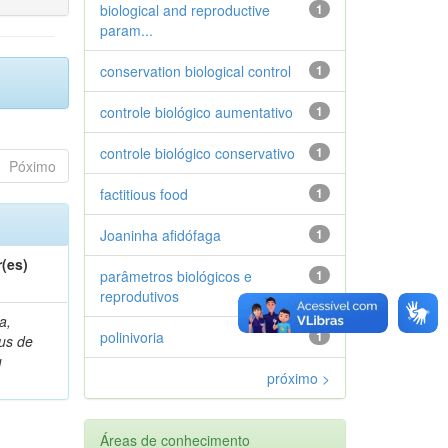
biological and reproductive
1
param...
conservation biological control
1
controle biológico aumentativo
1
controle biológico conservativo
1
Póximo
factitious food
1
Joaninha afidófaga
1
(es)
parâmetros biológicos e
1
reprodutivos
a,
polinivoria
1
ius de
u
próximo >
Áreas de conhecimento