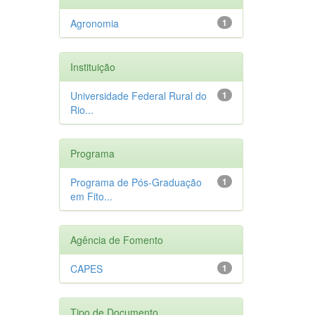
Agronomia
1
Instituição
Universidade Federal Rural do
1
Rio...
Programa
Programa de Pós-Graduação
1
em Fito...
Agência de Fomento
CAPES
1
Tipo de Documento