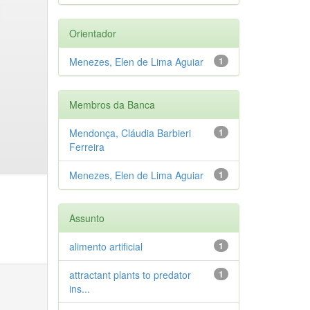
Orientador
Menezes, Elen de Lima Aguiar
1
Membros da Banca
Mendonça, Cláudia Barbieri
1
Ferreira
Menezes, Elen de Lima Aguiar
1
Assunto
alimento artificial
1
attractant plants to predator
1
ins...