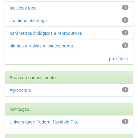
factitious food
1
Joaninha afidófaga
1
parâmetros biológicos e reprodutivos
1
plantas atrativas a insetos preda...
1
próximo >
Áreas de conhecimento
Agronomia
1
Instituição
Universidade Federal Rural do Rio...
1