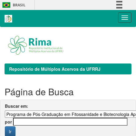
Skip
BRASIL
navigation
Simplifique!
Comunica BR
Participe
Acesso à informação
Legislação
Canais
Repositório de Múltiplos Acervos da UFRRJ
Página de Busca
Buscar em:
por