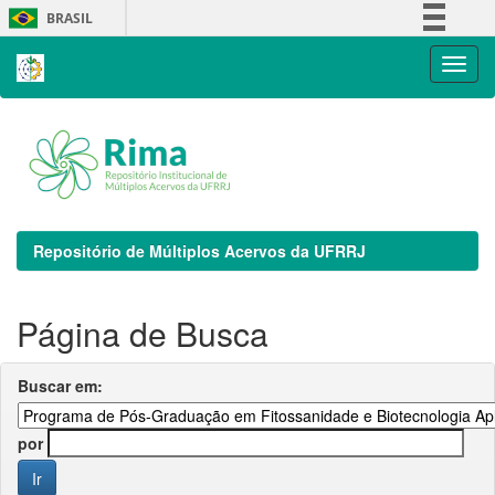
Skip
BRASIL
navigation
Simplifique!
Comunica BR
Participe
Acesso à informação
Legislação
Canais
Repositório de Múltiplos Acervos da UFRRJ
Página de Busca
Buscar em:
por