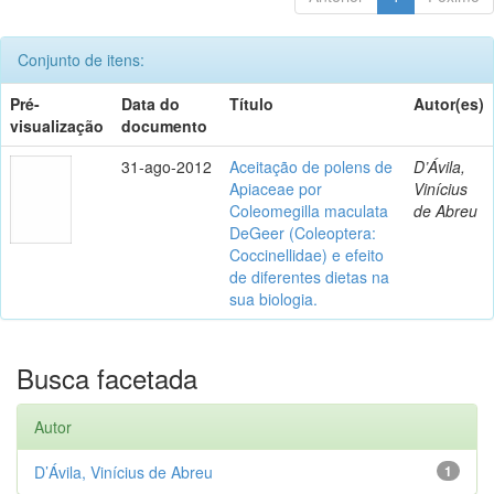
Conjunto de itens:
Pré-
Data do
Título
Autor(es)
visualização
documento
31-ago-2012
Aceitação de polens de
D’Ávila,
Apiaceae por
Vinícius
Coleomegilla maculata
de Abreu
DeGeer (Coleoptera:
Coccinellidae) e efeito
de diferentes dietas na
sua biologia.
Busca facetada
Autor
D’Ávila, Vinícius de Abreu
1