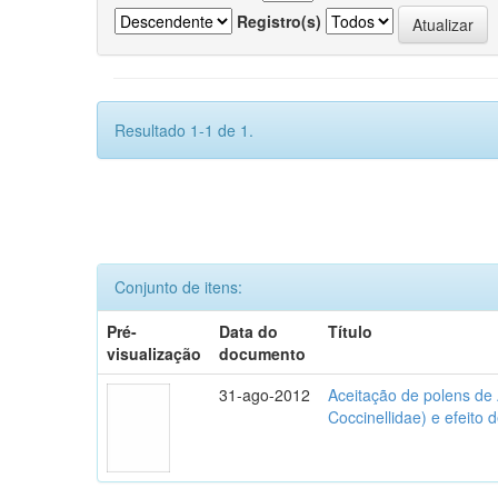
Registro(s)
Resultado 1-1 de 1.
Conjunto de itens:
Pré-
Data do
Título
visualização
documento
31-ago-2012
Aceitação de polens de
Coccinellidae) e efeito 