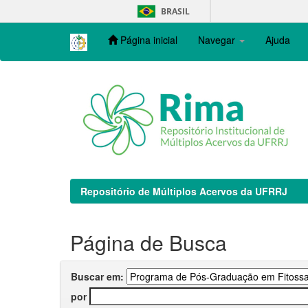
Skip
BRASIL
navigation
Página inicial
Navegar
Ajuda
Repositório de Múltiplos Acervos da UFRRJ
Página de Busca
Buscar em:
por