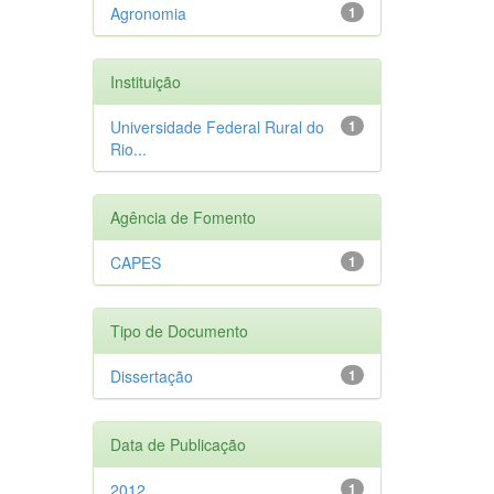
Agronomia
1
Instituição
Universidade Federal Rural do
1
Rio...
Agência de Fomento
CAPES
1
Tipo de Documento
Dissertação
1
Data de Publicação
2012
1