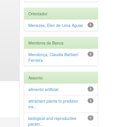
Orientador
Menezes, Elen de Lima Aguiar
1
Membros da Banca
Mendonça, Cláudia Barbieri
1
Ferreira
Assunto
alimento artificial
1
attractant plants to predator
1
ins...
biological and reproductive
1
param...