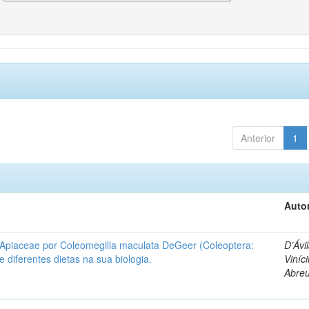
Anterior
1
Autor
 Apiaceae por Coleomegilla maculata DeGeer (Coleoptera:
D’Ávil
de diferentes dietas na sua biologia.
Viníc
Abre