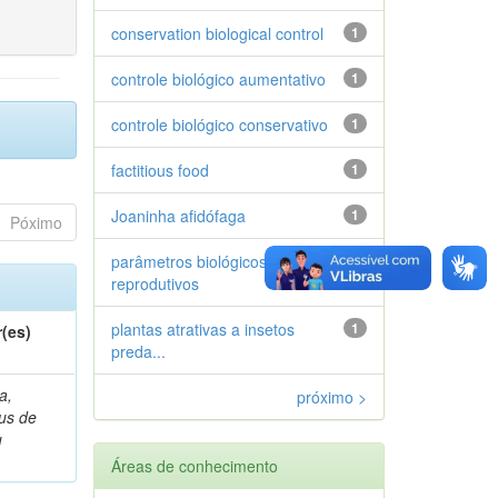
conservation biological control
1
controle biológico aumentativo
1
controle biológico conservativo
1
factitious food
1
Joaninha afidófaga
1
Póximo
parâmetros biológicos e
1
reprodutivos
plantas atrativas a insetos
1
(es)
preda...
a,
próximo >
ius de
u
Áreas de conhecimento