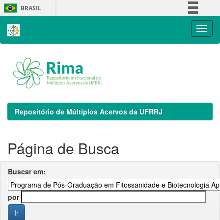
Skip
BRASIL
navigation
Simplifique!
Comunica BR
Participe
Acesso à informação
Legislação
Canais
Repositório de Múltiplos Acervos da UFRRJ
Página de Busca
Buscar em:
por