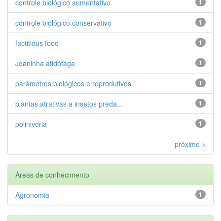
controle biológico aumentativo
1
controle biológico conservativo
1
factitious food
1
Joaninha afidófaga
1
parâmetros biológicos e reprodutivos
1
plantas atrativas a insetos preda...
1
polinivoria
1
próximo >
Áreas de conhecimento
Agronomia
1