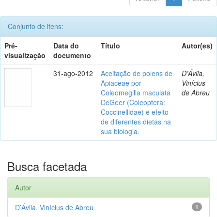
Conjunto de itens:
Pré-
Data do
Título
Autor(es)
visualização
documento
31-ago-2012
Aceitação de polens de
D’Ávila,
Apiaceae por
Vinícius
Coleomegilla maculata
de Abreu
DeGeer (Coleoptera:
Coccinellidae) e efeito
de diferentes dietas na
sua biologia.
Busca facetada
Autor
D’Ávila, Vinícius de Abreu
1