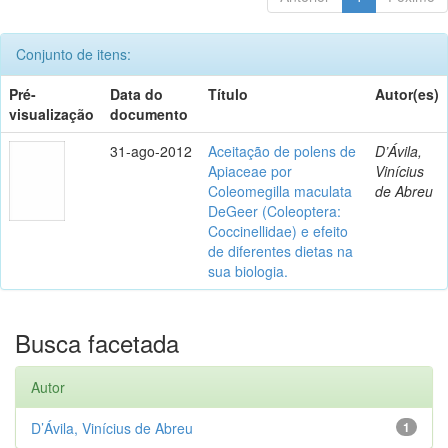
Conjunto de itens:
Pré-
Data do
Título
Autor(es)
visualização
documento
31-ago-2012
Aceitação de polens de
D’Ávila,
Apiaceae por
Vinícius
Coleomegilla maculata
de Abreu
DeGeer (Coleoptera:
Coccinellidae) e efeito
de diferentes dietas na
sua biologia.
Busca facetada
Autor
D’Ávila, Vinícius de Abreu
1