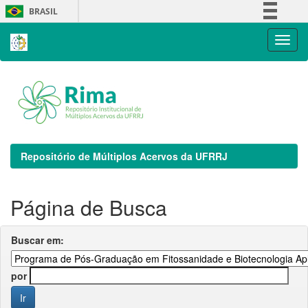
Skip
BRASIL
navigation
Simplifique!
Comunica BR
Participe
Acesso à informação
Legislação
Canais
Repositório de Múltiplos Acervos da UFRRJ
Página de Busca
Buscar em:
por