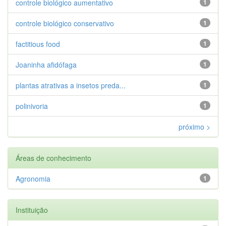
controle biológico aumentativo
1
controle biológico conservativo
1
factitious food
1
Joaninha afidófaga
1
plantas atrativas a insetos preda...
1
polinivoria
1
próximo >
Áreas de conhecimento
Agronomia
1
Instituição