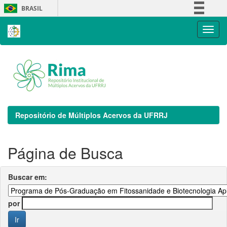
Skip
BRASIL
navigation
Simplifique!
Comunica BR
Participe
Acesso à informação
Legislação
Canais
Repositório de Múltiplos Acervos da UFRRJ
Página de Busca
Buscar em:
por