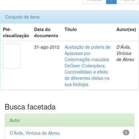
Conjunto de itens:
Pré-
Data do
Título
Autor(es)
visualização
documento
31-ago-2012
Aceitação de polens de
D’Ávila,
Apiaceae por
Vinícius
Coleomegilla maculata
de Abreu
DeGeer (Coleoptera:
Coccinellidae) e efeito
de diferentes dietas na
sua biologia.
Busca facetada
Autor
D’Ávila, Vinícius de Abreu
1