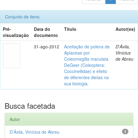
Conjunto de itens:
Pré-
Data do
Título
Autor(es)
visualização
documento
31-ago-2012
Aceitação de polens de
D’Ávila,
Apiaceae por
Vinícius
Coleomegilla maculata
de Abreu
DeGeer (Coleoptera:
Coccinellidae) e efeito
de diferentes dietas na
sua biologia.
Busca facetada
Autor
D’Ávila, Vinícius de Abreu
1