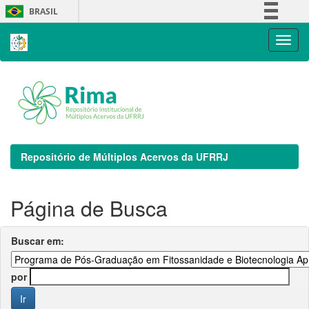
Skip
BRASIL
navigation
Simplifique!
Comunica BR
Participe
Acesso à informação
Legislação
Canais
Repositório de Múltiplos Acervos da UFRRJ
Página de Busca
Buscar em:
por