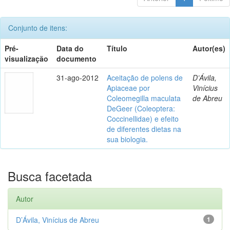
Conjunto de itens:
Pré-
Data do
Título
Autor(es)
visualização
documento
31-ago-2012
Aceitação de polens de
D’Ávila,
Apiaceae por
Vinícius
Coleomegilla maculata
de Abreu
DeGeer (Coleoptera:
Coccinellidae) e efeito
de diferentes dietas na
sua biologia.
Busca facetada
Autor
D’Ávila, Vinícius de Abreu
1