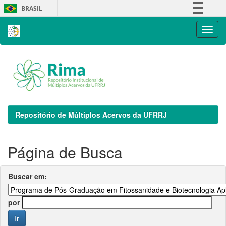
Skip
BRASIL
navigation
Simplifique!
Comunica BR
Participe
Acesso à informação
Legislação
Canais
Repositório de Múltiplos Acervos da UFRRJ
Página de Busca
Buscar em:
por