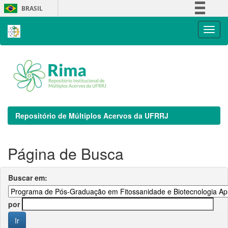
Skip
BRASIL
navigation
Simplifique!
Comunica BR
Participe
Acesso à informação
Legislação
Canais
Repositório de Múltiplos Acervos da UFRRJ
Página de Busca
Buscar em:
por