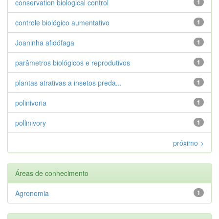
conservation biological control
1
controle biológico aumentativo
1
Joaninha afidófaga
1
parâmetros biológicos e reprodutivos
1
plantas atrativas a insetos preda...
1
polinivoria
1
pollinivory
1
próximo >
Áreas de conhecimento
Agronomia
1