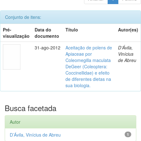
Conjunto de itens:
Pré-
Data do
Título
Autor(es)
visualização
documento
31-ago-2012
Aceitação de polens de
D’Ávila,
Apiaceae por
Vinícius
Coleomegilla maculata
de Abreu
DeGeer (Coleoptera:
Coccinellidae) e efeito
de diferentes dietas na
sua biologia.
Busca facetada
Autor
D’Ávila, Vinícius de Abreu
1