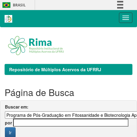
Skip
BRASIL
navigation
Simplifique!
Comunica BR
Participe
Acesso à informação
Legislação
Canais
Repositório de Múltiplos Acervos da UFRRJ
Página de Busca
Buscar em:
por