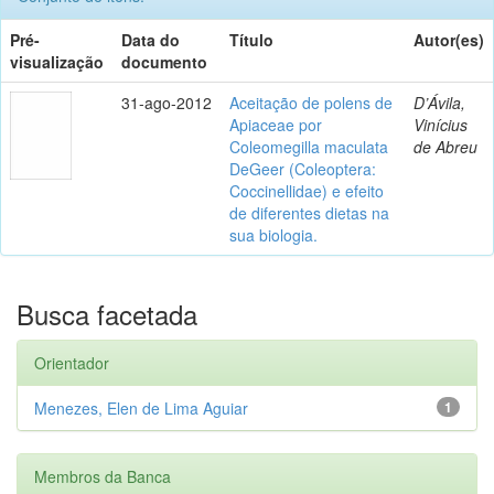
Pré-
Data do
Título
Autor(es)
visualização
documento
31-ago-2012
Aceitação de polens de
D’Ávila,
Apiaceae por
Vinícius
Coleomegilla maculata
de Abreu
DeGeer (Coleoptera:
Coccinellidae) e efeito
de diferentes dietas na
sua biologia.
Busca facetada
Orientador
Menezes, Elen de Lima Aguiar
1
Membros da Banca