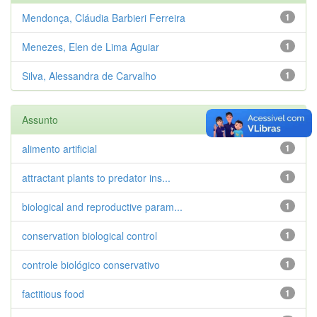
Mendonça, Cláudia Barbieri Ferreira
1
Menezes, Elen de Lima Aguiar
1
Silva, Alessandra de Carvalho
1
Assunto
alimento artificial
1
attractant plants to predator ins...
1
biological and reproductive param...
1
conservation biological control
1
controle biológico conservativo
1
factitious food
1