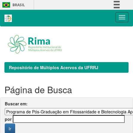
Skip
BRASIL
navigation
Simplifique!
Comunica BR
Participe
Acesso à informação
Legislação
Canais
Repositório de Múltiplos Acervos da UFRRJ
Página de Busca
Buscar em:
por