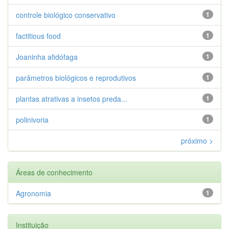
controle biológico conservativo
1
factitious food
1
Joaninha afidófaga
1
parâmetros biológicos e reprodutivos
1
plantas atrativas a insetos preda...
1
polinivoria
1
próximo >
Áreas de conhecimento
Agronomia
1
Instituição