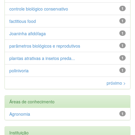
controle biológico conservativo
1
factitious food
1
Joaninha afidófaga
1
parâmetros biológicos e reprodutivos
1
plantas atrativas a insetos preda...
1
polinivoria
1
próximo >
Áreas de conhecimento
Agronomia
1
Instituição