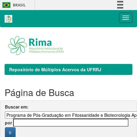
Skip
BRASIL
navigation
Simplifique!
Comunica BR
Participe
Acesso à informação
Legislação
Canais
Repositório de Múltiplos Acervos da UFRRJ
Página de Busca
Buscar em:
por