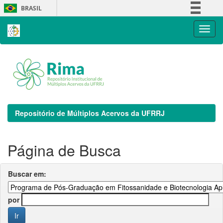
Skip
BRASIL
navigation
Simplifique!
Comunica BR
Participe
Acesso à informação
Legislação
Canais
Repositório de Múltiplos Acervos da UFRRJ
Página de Busca
Buscar em:
por