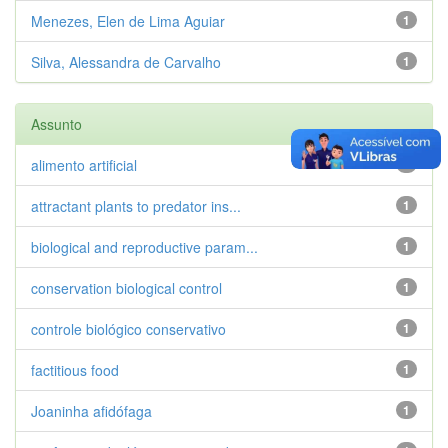
Menezes, Elen de Lima Aguiar
1
Silva, Alessandra de Carvalho
1
Assunto
alimento artificial
1
attractant plants to predator ins...
1
biological and reproductive param...
1
conservation biological control
1
controle biológico conservativo
1
factitious food
1
Joaninha afidófaga
1