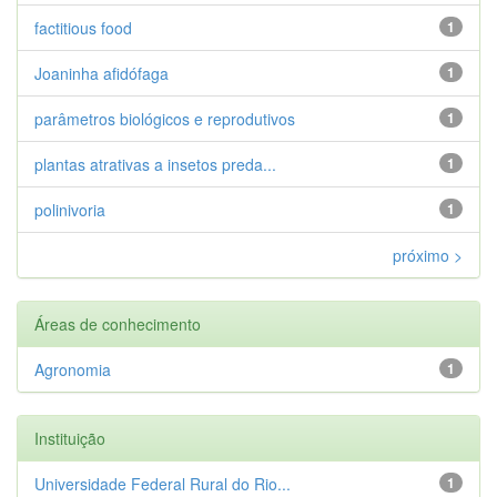
factitious food
1
Joaninha afidófaga
1
parâmetros biológicos e reprodutivos
1
plantas atrativas a insetos preda...
1
polinivoria
1
próximo >
Áreas de conhecimento
Agronomia
1
Instituição
Universidade Federal Rural do Rio...
1