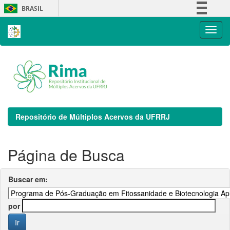
Skip
BRASIL
navigation
Simplifique!
Comunica BR
Participe
Acesso à informação
Legislação
Canais
Repositório de Múltiplos Acervos da UFRRJ
Página de Busca
Buscar em:
por