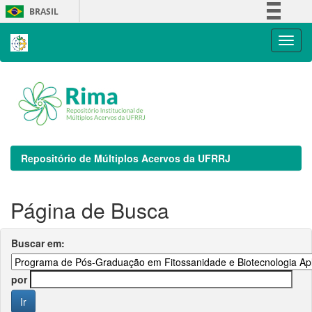
Skip
BRASIL
navigation
Simplifique!
Comunica BR
Participe
Acesso à informação
Legislação
Canais
Repositório de Múltiplos Acervos da UFRRJ
Página de Busca
Buscar em:
por