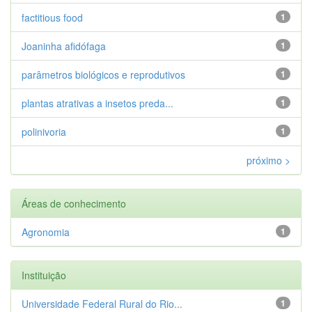
factitious food
1
Joaninha afidófaga
1
parâmetros biológicos e reprodutivos
1
plantas atrativas a insetos preda...
1
polinivoria
1
próximo >
Áreas de conhecimento
Agronomia
1
Instituição
Universidade Federal Rural do Rio...
1