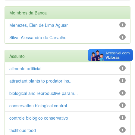
Membros da Banca
Menezes, Elen de Lima Aguiar
1
Silva, Alessandra de Carvalho
1
Assunto
alimento artificial
1
attractant plants to predator ins...
1
biological and reproductive param...
1
conservation biological control
1
controle biológico conservativo
1
factitious food
1