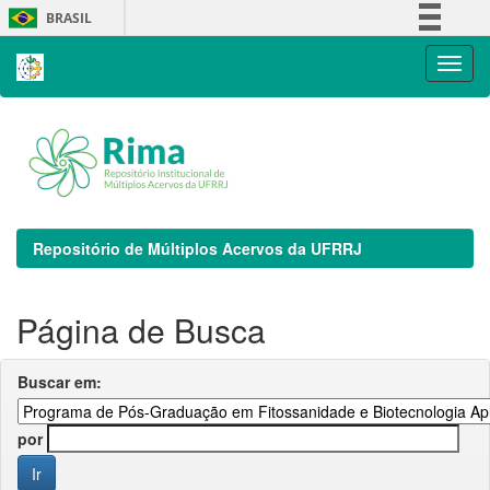
Skip
BRASIL
navigation
Simplifique!
Comunica BR
Participe
Acesso à informação
Legislação
Canais
Repositório de Múltiplos Acervos da UFRRJ
Página de Busca
Buscar em:
por