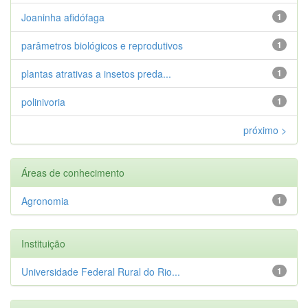
Joaninha afidófaga
1
parâmetros biológicos e reprodutivos
1
plantas atrativas a insetos preda...
1
polinivoria
1
próximo >
Áreas de conhecimento
Agronomia
1
Instituição
Universidade Federal Rural do Rio...
1