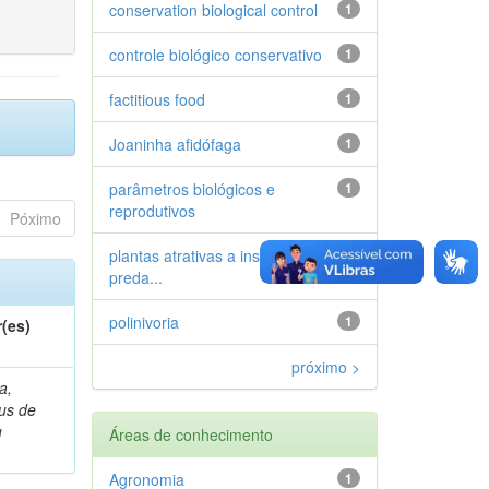
conservation biological control
1
controle biológico conservativo
1
factitious food
1
Joaninha afidófaga
1
parâmetros biológicos e
1
reprodutivos
Póximo
plantas atrativas a insetos
1
preda...
polinivoria
1
(es)
próximo >
a,
ius de
u
Áreas de conhecimento
Agronomia
1