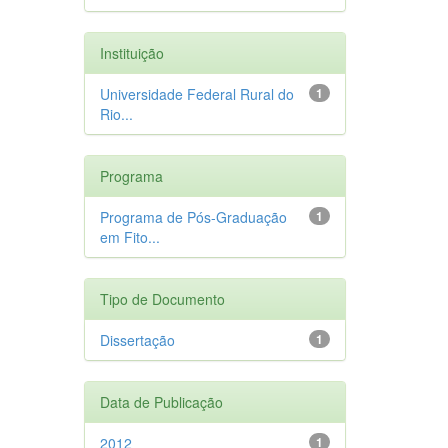
Instituição
Universidade Federal Rural do
1
Rio...
Programa
Programa de Pós-Graduação
1
em Fito...
Tipo de Documento
Dissertação
1
Data de Publicação
2012
1