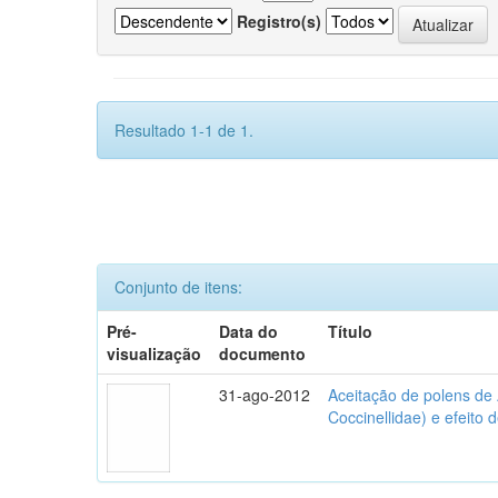
Registro(s)
Resultado 1-1 de 1.
Conjunto de itens:
Pré-
Data do
Título
visualização
documento
31-ago-2012
Aceitação de polens de
Coccinellidae) e efeito 