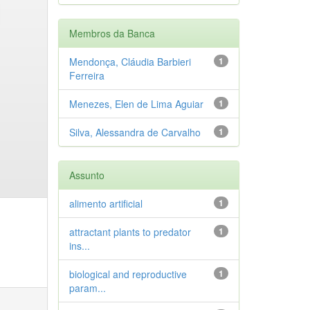
Membros da Banca
Mendonça, Cláudia Barbieri
1
Ferreira
Menezes, Elen de Lima Aguiar
1
Silva, Alessandra de Carvalho
1
Assunto
alimento artificial
1
attractant plants to predator
1
ins...
biological and reproductive
1
param...