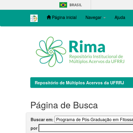
Skip
BRASIL
navigation
Página inicial
Navegar
Ajuda
Repositório de Múltiplos Acervos da UFRRJ
Página de Busca
Buscar em:
por