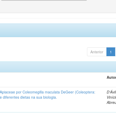
Anterior
1
Autor
 Apiaceae por Coleomegilla maculata DeGeer (Coleoptera:
D’Ávil
de diferentes dietas na sua biologia.
Viníc
Abre